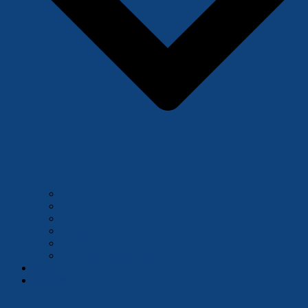
U20
U18
U16-1
U16/U18-2
U13/U14
Grundschulprojekt
Blog
Sponsoring