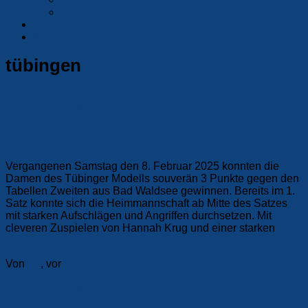
Partner und Förderer
Sporthallen
Kontakt
tübingen
Damen
Die Erste (F1)
3 Punkte Wochenende
Vergangenen Samstag den 8. Februar 2025 konnten die
Damen des Tübinger Modells souverän 3 Punkte gegen den
Tabellen Zweiten aus Bad Waldsee gewinnen. Bereits im 1.
Satz konnte sich die Heimmannschaft ab Mitte des Satzes
mit starken Aufschlägen und Angriffen durchsetzen. Mit
cleveren Zuspielen von Hannah Krug und einer starken
Weiterlesen
Von
F1
, vor
1 Jahr
9. Februar 2025
Damen
Die Erste (F1)