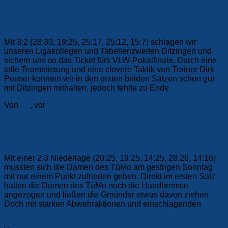
Finaleinzug im Pokal
Mit 3:2 (28:30, 19:25, 25:17, 25:12, 15:7) schlagen wir
unseren Ligakollegen und Tabellenzweiten Ditzingen und
sichern uns so das Ticket fürs VLW-Pokalfinale. Durch eine
tolle Teamleistung und eine clevere Taktik von Trainer Dirk
Peuser konnten wir in den ersten beiden Sätzen schon gut
mit Ditzingen mithalten, jedoch fehlte zu Ende
Weiterlesen
Von
F1
, vor
3 Jahren
15. März 2023
Damen
Die Erste (F1)
Spiel auf Augenhöhe
Mit einer 2:3 Niederlage (20:25, 19:25, 14:25, 28:26, 14:16)
mussten sich die Damen des TüMo am gestrigen Sonntag
mit nur einem Punkt zufrieden geben. Direkt im ersten Satz
hatten die Damen des TüMo noch die Handbremse
angezogen und ließen die Gmünder etwas davon ziehen.
Doch mit starken Abwehraktionen und einschlagenden
Weiterlesen