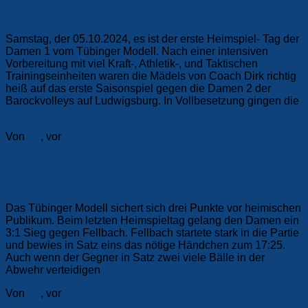
Spiel, Satz und Sieg
Samstag, der 05.10.2024, es ist der erste Heimspiel- Tag der
Damen 1 vom Tübinger Modell. Nach einer intensiven
Vorbereitung mit viel Kraft-, Athletik-, und Taktischen
Trainingseinheiten waren die Mädels von Coach Dirk richtig
heiß auf das erste Saisonspiel gegen die Damen 2 der
Barockvolleys auf Ludwigsburg. In Vollbesetzung gingen die
Weiterlesen
Von
F1
, vor
2 Jahren
6. Oktober 2024
Damen
Die Erste (F1)
Erfolgreicher Saisonabschluss
Das Tübinger Modell sichert sich drei Punkte vor heimischen
Publikum. Beim letzten Heimspieltag gelang den Damen ein
3:1 Sieg gegen Fellbach. Fellbach startete stark in die Partie
und bewies in Satz eins das nötige Händchen zum 17:25.
Auch wenn der Gegner in Satz zwei viele Bälle in der
Abwehr verteidigen
Weiterlesen
Von
F1
, vor
3 Jahren
20. März 2023
Damen
Die Erste (F1)