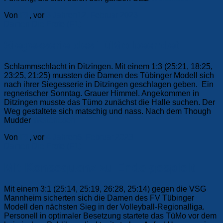
Von
F1
, vor
3 Jahren
12. Februar 2023
Damen
Die Erste (F1)
Siegesserie des TüMo beendet
Schlammschlacht in Ditzingen. Mit einem 1:3 (25:21, 18:25,
23:25, 21:25) mussten die Damen des Tübinger Modell sich
nach ihrer Siegesserie in Ditzingen geschlagen geben. Ein
regnerischer Sonntag. Grauer Himmel. Angekommen in
Ditzingen musste das Tümo zunächst die Halle suchen. Der
Weg gestaltete sich matschig und nass. Nach dem Though
Mudder
Weiterlesen
Von
F1
, vor
4 Jahren
5. Februar 2023
Damen
Die Erste (F1)
Mit Konsequenz zu Ende gespielt
Mit einem 3:1 (25:14, 25:19, 26:28, 25:14) gegen die VSG
Mannheim sicherten sich die Damen des FV Tübinger
Modell den nächsten Sieg in der Volleyball-Regionalliga.
Personell in optimaler Besetzung startete das TüMo vor dem