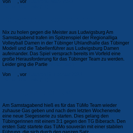
Von
F1
, vor
3 Jahren
8. März 2023
Damen
Die Erste (F1)
Spitzenspiel Tabellenführer
Nix zu holen gegen die Meister aus Ludwigsburg Am
Samstagabend trafen im Spitzenspiel der Regionalliga
Volleyball Damen in der Tübinger Uhlandhalle das Tübinger
Modell und die Tabellenführer aus Ludwigsburg Damen
aufeinander. Das Spiel versprach bereits im Vorfeld eine
große Herausforderung für das Tübinger Team zu werden.
Leider ging die Partie
Weiterlesen
Von
F1
, vor
3 Jahren
19. Februar 2023
Damen
Die Erste (F1)
Hier regiert das TüMo
Am Samstagabend hieß es für das TüMo Team wieder
zuhause Gas geben und nach dem letzten Wochenende
eine neue Siegesserie zu starten. Dies gelang den
Tübingerinnen mit einem 3:1 gegen den TG Biberach. Den
ersten Satz startete das TüMo souverän mit einer stabilen
Führung, die sich durch den ganzen Satz
Weiterlesen