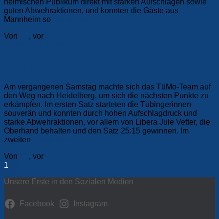
heimischen Publikum direkt mit starken Aufschlägen sowie
guten Abwehraktionen, und konnten die Gäste aus
Mannheim so
Weiterlesen
Von
F1
, vor
4 Jahren
29. Januar 2023
Damen
Die Erste (F1)
Nächster Tiebreak Sieg fürs TüMo
Am vergangenen Samstag machte sich das TüMo-Team auf
den Weg nach Heidelberg, um sich die nächsten Punkte zu
erkämpfen. Im ersten Satz starteten die Tübingerinnen
souverän und konnten durch hohen Aufschlagdruck und
starke Abwehraktionen, vor allem von Libera Jule Vetter, die
Oberhand behalten und den Satz 25:15 gewinnen. Im
zweiten
Weiterlesen
Von
F1
, vor
4 Jahren
22. Januar 2023
Seitennummerierung
1
2
Nächste
der
Unsere Erste in den Sozialen Medien
Beiträge
Facebook
Instagram