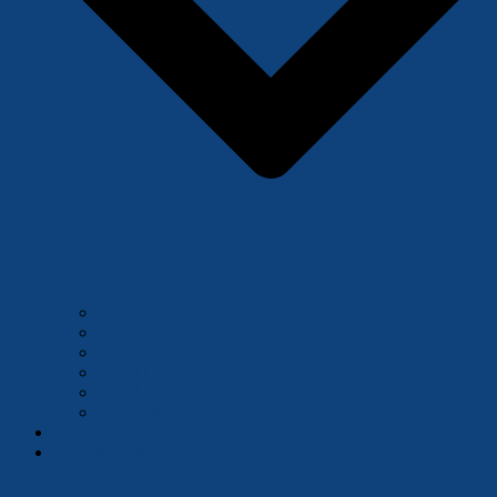
U20
U18
U16-1
U16/U18-2
U13/U14
Grundschulprojekt
Blog
Sponsoring