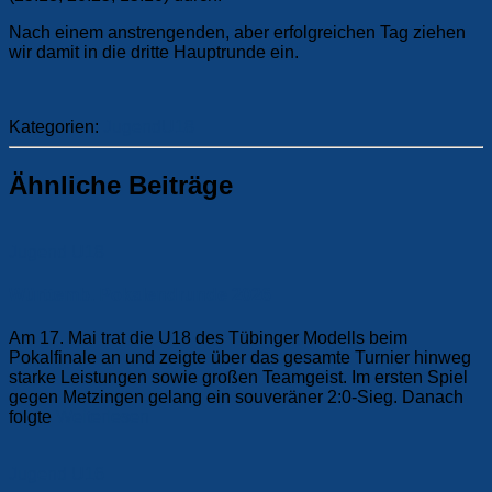
Nach einem anstrengenden, aber erfolgreichen Tag ziehen
wir damit in die dritte Hauptrunde ein.
Kategorien:
Jugend
U18
Ähnliche Beiträge
Jugend
U18
Württemb. Pokalendrunde 2026
Am 17. Mai trat die U18 des Tübinger Modells beim
Pokalfinale an und zeigte über das gesamte Turnier hinweg
starke Leistungen sowie großen Teamgeist. Im ersten Spiel
gegen Metzingen gelang ein souveräner 2:0-Sieg. Danach
folgte
Weiterlesen
Jugend
U16