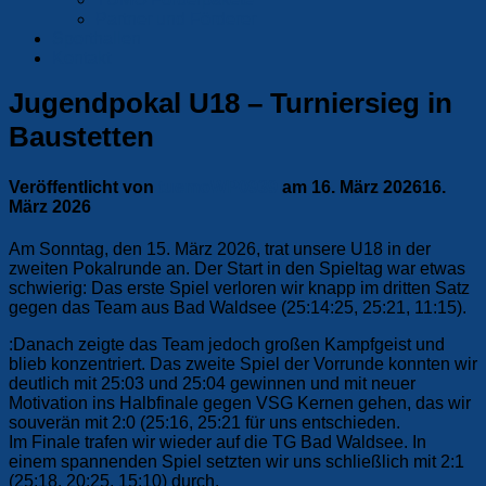
Partner und Förderer
Sporthallen
Kontakt
Jugendpokal U18 – Turniersieg in
Baustetten
Veröffentlicht von
tuemoWP0939
am
16. März 2026
16.
März 2026
Am Sonntag, den 15. März 2026, trat unsere U18 in der
zweiten Pokalrunde an. Der Start in den Spieltag war etwas
schwierig: Das erste Spiel verloren wir knapp im dritten Satz
gegen das Team aus Bad Waldsee (25:14:25, 25:21, 11:15).
:Danach zeigte das Team jedoch großen Kampfgeist und
blieb konzentriert. Das zweite Spiel der Vorrunde konnten wir
deutlich mit 25:03 und 25:04 gewinnen und mit neuer
Motivation ins Halbfinale gegen VSG Kernen gehen, das wir
souverän mit 2:0 (25:16, 25:21 für uns entschieden.
Im Finale trafen wir wieder auf die TG Bad Waldsee. In
einem spannenden Spiel setzten wir uns schließlich mit 2:1
(25:18, 20:25, 15:10) durch.