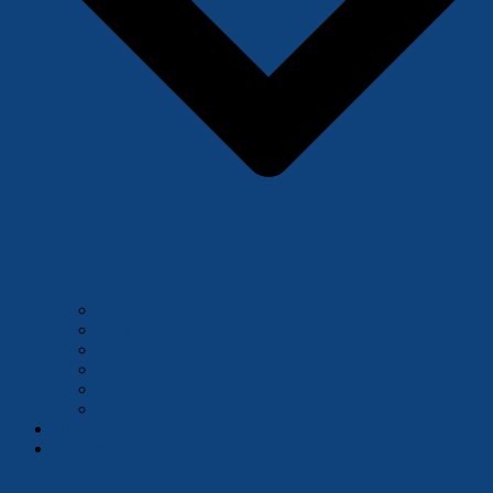
U20
U18
U16-1
U16/U18-2
U13/U14
Grundschulprojekt
Blog
Sponsoring