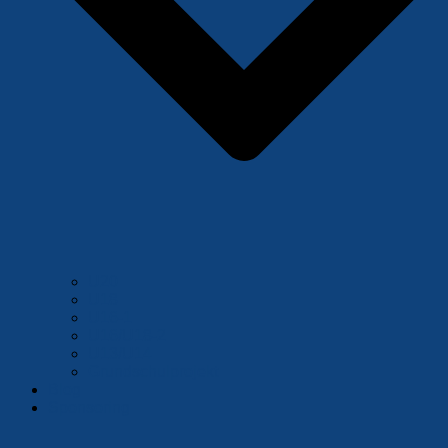
U20
U18
U16-1
U16/U18-2
U13/U14
Grundschulprojekt
Blog
Sponsoring