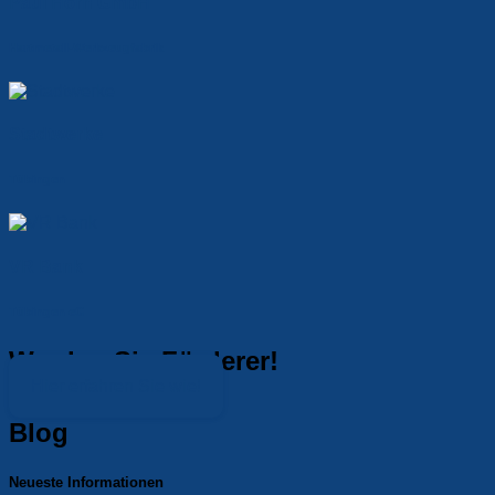
Paul Horn GmbH
Hartmetall-Werkzeugfabrik
Stadtwerke
Tübingen
VR Bank
Tübingen eG
Werden Sie Förderer!
Hier erfahren Sie wie!
Blog
Neueste Informationen