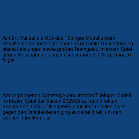
Jugend
U18
Württemb. Pokalendrunde 2026
Am 17. Mai trat die U18 des Tübinger Modells beim
Pokalfinale an und zeigte über das gesamte Turnier hinweg
starke Leistungen sowie großen Teamgeist. Im ersten Spiel
gegen Metzingen gelang ein souveräner 2:0-Sieg. Danach
folgte
Weiterlesen
Die Erste (F1)
Spannendes Saisonfinale
Am vergangenen Samstag Abend traf das Tübinger Modell
im letzten Spiel der Saison 2025/26 auf den direkten
Konkurrenten VSC Ettlingen/Rüppur. Im Duell des Zweit-
gegen den Drittplatzierten ging es dabei direkt um den
zweiten Tabellenplatz.
Weiterlesen
Damen
Die Vierte (F4)