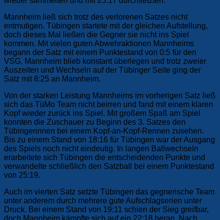
wieder sammelten und mit 25:17 durchsetzten.
Mannheim ließ sich trotz des verlorenen Satzes nicht
entmutigen. Tübingen startete mit der gleichen Aufstellung,
doch dieses Mal ließen die Gegner sie nicht ins Spiel
kommen. Mit vielen guten Abwehraktionen Mannheims
begann der Satz mit einem Punktestand von 0:5 für den
VSG. Mannheim blieb konstant überlegen und trotz zweier
Auszeiten und Wechseln auf der Tübinger Seite ging der
Satz mit 8:25 an Mannheim.
Von der starken Leistung Mannheims im vorherigen Satz ließ
sich das TüMo Team nicht beirren und fand mit einem klaren
Kopf wieder zurück ins Spiel. Mit großem Spaß am Spiel
konnten die Zuschauer zu Beginn des 3. Satzes den
Tübingerinnen bei einem Kopf-an-Kopf-Rennen zusehen.
Bis zu einem Stand von 18:16 für Tübingen war der Ausgang
des Spiels noch nicht eindeutig. In langen Ballwechseln
erarbeitete sich Tübingen die entscheidenden Punkte und
verwandelte schließlich den Satzball bei einem Punktestand
von 25:19.
Auch im vierten Satz setzte Tübingen das gegnerische Team
unter anderem durch mehrere gute Aufschlagserien unter
Druck. Bei einem Stand von 19:11 schien der Sieg greifbar,
doch Mannheim kämpfte sich auf ein 22:18 heran. Nach