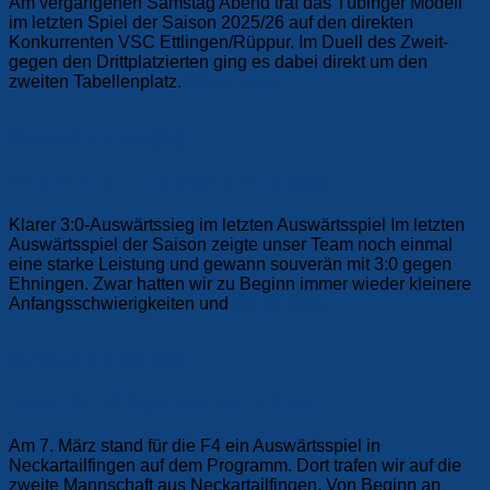
Am vergangenen Samstag Abend traf das Tübinger Modell
im letzten Spiel der Saison 2025/26 auf den direkten
Konkurrenten VSC Ettlingen/Rüppur. Im Duell des Zweit-
gegen den Drittplatzierten ging es dabei direkt um den
zweiten Tabellenplatz.
Weiterlesen
Damen
Die Vierte (F4)
MEISTERLICH – 16. Spiel und 16. Sieg
Klarer 3:0-Auswärtssieg im letzten Auswärtsspiel Im letzten
Auswärtsspiel der Saison zeigte unser Team noch einmal
eine starke Leistung und gewann souverän mit 3:0 gegen
Ehningen. Zwar hatten wir zu Beginn immer wieder kleinere
Anfangsschwierigkeiten und
Weiterlesen
Damen
Die Vierte (F4)
Frauen 4 – 15. Spiel und der 15. Sieg
Am 7. März stand für die F4 ein Auswärtsspiel in
Neckartailfingen auf dem Programm. Dort trafen wir auf die
zweite Mannschaft aus Neckartailfingen. Von Beginn an