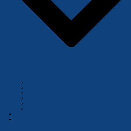
U20
U18
U16-1
U16/U18-2
U13/U14
Grundschulprojekt
Blog
Sponsoring