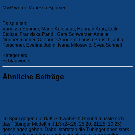
MVP wurde Vanessa Spomer.
Es spielten:
Vanessa Spomer, Marie Koloseus, Hannah Krug, Lotte
Stoltze, Franziska Pandl, Cara Schwarzer, Amelie
Nunnenmacher, Oceanne Abouem, Louisa Bausch, Julia
Forschner, Evelina Judin, Ivana Milosevic, Svea Schnell
Kategorien:
Allgemein
Schlagwörter:
F1
Ähnliche Beiträge
Allgemein
Tübinger Modell unterliegt kämpferischen
Gmünderinnen
Im Spiel gegen die DJK Schwäbisch Gmünd musste sich
das Tübinger Modell mit 1:3 (24:26, 25:20, 21:25, 10:25)
geschlagen geben. Dabei starteten die Tübingerinnen stark
in die Partie und überzeugten vor allem mit druckvollen