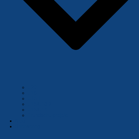
U20
U18
U16-1
U16/U18-2
U13/U14
Grundschulprojekt
Blog
Sponsoring