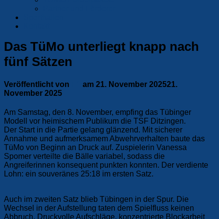
Partner und Förderer
Sporthallen
Kontakt
Das TüMo unterliegt knapp nach
fünf Sätzen
Veröffentlicht von
F1
am
21. November 2025
21.
November 2025
Am Samstag, den 8. November, empfing das Tübinger
Modell vor heimischem Publikum die TSF Ditzingen.
Der Start in die Partie gelang glänzend. Mit sicherer
Annahme und aufmerksamem Abwehrverhalten baute das
TüMo von Beginn an Druck auf. Zuspielerin Vanessa
Spomer verteilte die Bälle variabel, sodass die
Angreiferinnen konsequent punkten konnten. Der verdiente
Lohn: ein souveränes 25:18 im ersten Satz.
Auch im zweiten Satz blieb Tübingen in der Spur. Die
Wechsel in der Aufstellung taten dem Spielfluss keinen
Abbruch. Druckvolle Aufschläge, konzentrierte Blockarbeit