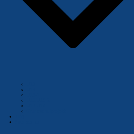
U20
U18
U16-1
U16/U18-2
U13/U14
Grundschulprojekt
Blog
Sponsoring