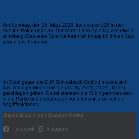
Jugend
U18
Jugendpokal U18 – Turniersieg in Baustetten
Am Sonntag, den 15. März 2026, trat unsere U18 in der
zweiten Pokalrunde an. Der Start in den Spieltag war etwas
schwierig: Das erste Spiel verloren wir knapp im dritten Satz
gegen das Team aus
Weiterlesen
Allgemein
Tübinger Modell unterliegt kämpferischen
Gmünderinnen
Im Spiel gegen die DJK Schwäbisch Gmünd musste sich
das Tübinger Modell mit 1:3 (24:26, 25:20, 21:25, 10:25)
geschlagen geben. Dabei starteten die Tübingerinnen stark
in die Partie und überzeugten vor allem mit druckvollen
Angriffsaktionen.
Weiterlesen
Unsere Erste in den Sozialen Medien
Facebook
Instagram