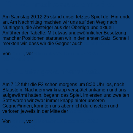
F2 – Weihnachtspause ohne Sieg
Am Samstag 20.12.25 stand unser letztes Spiel der Hinrunde
an. Am Nachmittag machten wir uns auf den Weg nach
Nürtingen, die Absteiger aus der Oberliga und aktuell
Anführer der Tabelle. Mit etwas ungewöhnlicher Besetzung
mancher Positionen starteten wir in den ersten Satz. Schnell
merkten wir, dass wir die Gegner auch
Weiterlesen
Von
Anna
, vor
8 Monaten
23. Dezember 2025
Die Zweite (F2)
F2 – Erster gewonnener Satz
Am 7.12 fuhr die F2 schon morgens um 8:30 Uhr los, nach
Blaustein. Nachdem wir knapp verspätet ankamen und uns
aufgewärmt hatten, begann das Spiel. Im ersten und zweiten
Satz waren wir zwar immer knapp hinter unseren
Gegner*innen, konnten uns aber nicht durchsetzen und
verloren jeweils in der Mitte der
Weiterlesen
Von
Anna
, vor
8 Monaten
10. Dezember 2025
Die Zweite (F2)