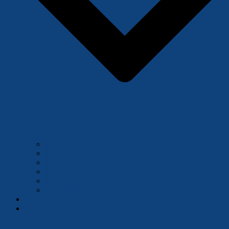
U20
U18
U16-1
U16/U18-2
U13/U14
Grundschulprojekt
Blog
Sponsoring