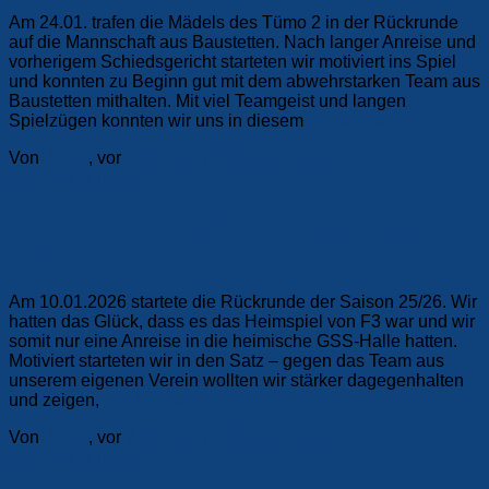
Am 24.01. trafen die Mädels des Tümo 2 in der Rückrunde
auf die Mannschaft aus Baustetten. Nach langer Anreise und
vorherigem Schiedsgericht starteten wir motiviert ins Spiel
und konnten zu Beginn gut mit dem abwehrstarken Team aus
Baustetten mithalten. Mit viel Teamgeist und langen
Spielzügen konnten wir uns in diesem
Weiterlesen
Von
Anna
, vor
6 Monaten
30. Januar 2026
Die Zweite (F2)
F2 – Start in die Rückrunde anders
als geplant
Am 10.01.2026 startete die Rückrunde der Saison 25/26. Wir
hatten das Glück, dass es das Heimspiel von F3 war und wir
somit nur eine Anreise in die heimische GSS-Halle hatten.
Motiviert starteten wir in den Satz – gegen das Team aus
unserem eigenen Verein wollten wir stärker dagegenhalten
und zeigen,
Weiterlesen
Von
Anna
, vor
7 Monaten
14. Januar 2026
Die Zweite (F2)