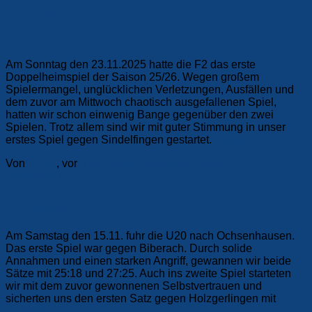
F2 – Der Sieg lässt noch auf sich
warten
Am Sonntag den 23.11.2025 hatte die F2 das erste
Doppelheimspiel der Saison 25/26. Wegen großem
Spielermangel, unglücklichen Verletzungen, Ausfällen und
dem zuvor am Mittwoch chaotisch ausgefallenen Spiel,
hatten wir schon einwenig Bange gegenüber den zwei
Spielen. Trotz allem sind wir mit guter Stimmung in unser
erstes Spiel gegen Sindelfingen gestartet.
Weiterlesen
Von
Anna
, vor
8 Monaten
2. Dezember 2025
Allgemein
U20
2 Siege für U20
Am Samstag den 15.11. fuhr die U20 nach Ochsenhausen.
Das erste Spiel war gegen Biberach. Durch solide
Annahmen und einen starken Angriff, gewannen wir beide
Sätze mit 25:18 und 27:25. Auch ins zweite Spiel starteten
wir mit dem zuvor gewonnenen Selbstvertrauen und
sicherten uns den ersten Satz gegen Holzgerlingen mit
Weiterlesen