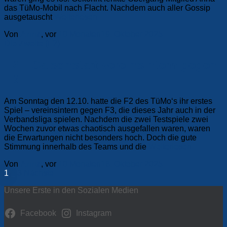
das TüMo-Mobil nach Flacht. Nachdem auch aller Gossip
ausgetauscht
Weiterlesen
Von
Anna
, vor
10 Monaten
19. Oktober 2025
Die Zweite (F2)
F2 – Saisonstart vereinsintern gegen
F3
Am Sonntag den 12.10. hatte die F2 des TüMo‘s ihr erstes
Spiel – vereinsintern gegen F3, die dieses Jahr auch in der
Verbandsliga spielen. Nachdem die zwei Testspiele zwei
Wochen zuvor etwas chaotisch ausgefallen waren, waren
die Erwartungen nicht besonders hoch. Doch die gute
Stimmung innerhalb des Teams und die
Weiterlesen
Von
Anna
, vor
10 Monaten
16. Oktober 2025
Seitennummerierung
1
2
3
Nächste
der
Unsere Erste in den Sozialen Medien
Beiträge
Facebook
Instagram