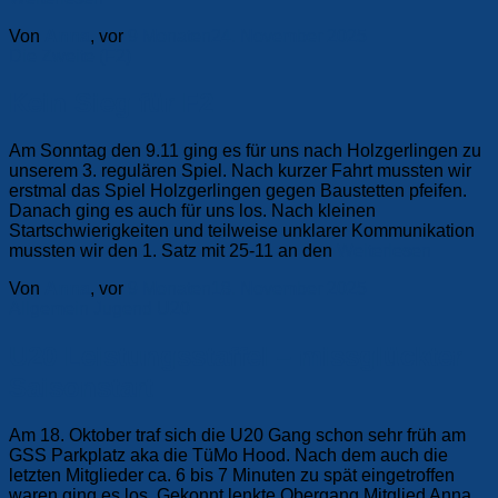
Von
Anna
, vor
9 Monaten
24. November 2025
Die Zweite (F2)
Kein Sieg für F2
Am Sonntag den 9.11 ging es für uns nach Holzgerlingen zu
unserem 3. regulären Spiel. Nach kurzer Fahrt mussten wir
erstmal das Spiel Holzgerlingen gegen Baustetten pfeifen.
Danach ging es auch für uns los. Nach kleinen
Startschwierigkeiten und teilweise unklarer Kommunikation
mussten wir den 1. Satz mit 25-11 an den
Weiterlesen
Von
Anna
, vor
9 Monaten
18. November 2025
Allgemein
Jugend
U20
U20 Leistungsstaffel – missglückter
Saisonstart
Am 18. Oktober traf sich die U20 Gang schon sehr früh am
GSS Parkplatz aka die TüMo Hood. Nach dem auch die
letzten Mitglieder ca. 6 bis 7 Minuten zu spät eingetroffen
waren ging es los. Gekonnt lenkte Obergang Mitglied Anna