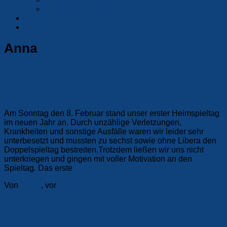
Partner und Förderer
Sporthallen
Kontakt
Anna
Die Zweite (F2)
F2 holt sich den ersten Punkt
Am Sonntag den 8. Februar stand unser erster Heimspieltag
im neuen Jahr an. Durch unzählige Verletzungen,
Krankheiten und sonstige Ausfälle waren wir leider sehr
unterbesetzt und mussten zu sechst sowie ohne Libera den
Doppelspieltag bestreiten.Trotzdem ließen wir uns nicht
unterkriegen und gingen mit voller Motivation an den
Spieltag. Das erste
Weiterlesen
Von
Anna
, vor
6 Monaten
17. Februar 2026
Die Zweite (F2)
F2 – Auswärts gegen Baustetten