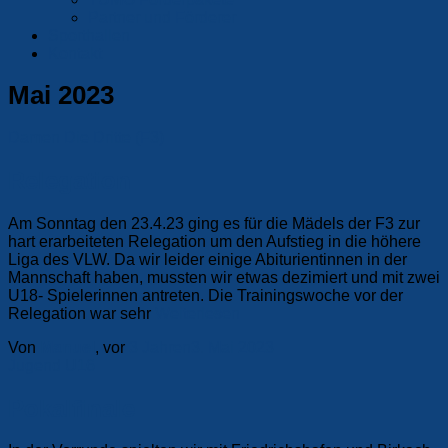
Partner und Förderer
Sporthallen
Kontakt
Mai 2023
Damen
Die Dritte (F3)
Relegation
Am Sonntag den 23.4.23 ging es für die Mädels der F3 zur
hart erarbeiteten Relegation um den Aufstieg in die höhere
Liga des VLW. Da wir leider einige Abiturientinnen in der
Mannschaft haben, mussten wir etwas dezimiert und mit zwei
U18- Spielerinnen antreten. Die Trainingswoche vor der
Relegation war sehr
Weiterlesen
Von
Manuel
, vor
3 Jahren
3. Mai 2023
Jugend
U16
Pokalfinale