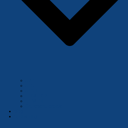
U20
U18
U16-1
U16/U18-2
U13/U14
Grundschulprojekt
Blog
Sponsoring