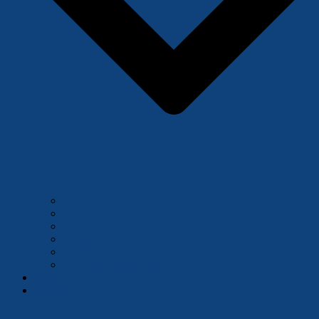
U20
U18
U16-1
U16/U18-2
U13/U14
Grundschulprojekt
Blog
Sponsoring