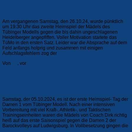
Fünfsatz-Krimi gegen Heidelberg
Am vergangenen Samstag, den 26.10.24, wurde pünktlich
um 19:30 Uhr das zweite Heimspiel der Mädels des
Tübinger Modells gegen die bis dahin ungeschlagenen
Heidelberger angepfiffen. Voller Motivation startete das
TüMo in den ersten Satz. Leider war die Absprache auf dem
Feld anfangs holprig und zusammen mit einigen
Aufschlagsfehlern zog der
Weiterlesen
Von
F1
, vor
2 Jahren
27. Oktober 2024
Damen
Die Erste (F1)
Spiel, Satz und Sieg
Samstag, der 05.10.2024, es ist der erste Heimspiel- Tag der
Damen 1 vom Tübinger Modell. Nach einer intensiven
Vorbereitung mit viel Kraft-, Athletik-, und Taktischen
Trainingseinheiten waren die Mädels von Coach Dirk richtig
heiß auf das erste Saisonspiel gegen die Damen 2 der
Barockvolleys auf Ludwigsburg. In Vollbesetzung gingen die
Weiterlesen