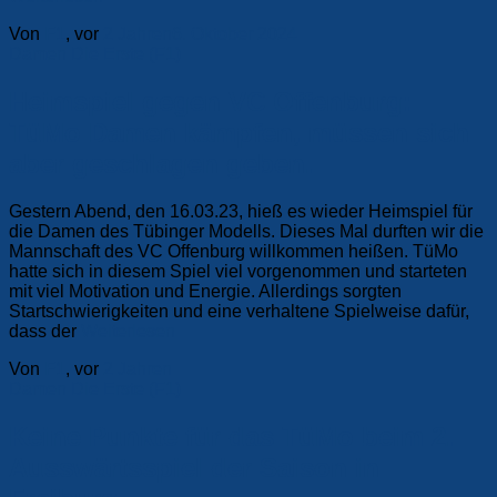
Von
F1
, vor
2 Jahren
6. Oktober 2024
Damen
Die Erste (F1)
Heimspiel gegen VC Offenburg:
TüMo Damen kämpfen, müssen sich
aber geschlagen geben.
Gestern Abend, den 16.03.23, hieß es wieder Heimspiel für
die Damen des Tübinger Modells. Dieses Mal durften wir die
Mannschaft des VC Offenburg willkommen heißen. TüMo
hatte sich in diesem Spiel viel vorgenommen und starteten
mit viel Motivation und Energie. Allerdings sorgten
Startschwierigkeiten und eine verhaltene Spielweise dafür,
dass der
Weiterlesen
Von
F1
, vor
2 Jahren
Damen
Die Erste (F1)
Keine Punkte für das TüMo beim 2.
Ausswärtsspiel der Saison in