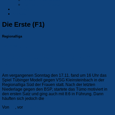
Partner und Förderer
Sporthallen
Kontakt
Die Erste (F1)
Regionalliga
Die Erste (F1)
Leider erneut kein Erfolg beim
Heimspiel
Am vergangenen Sonntag den 17.11. fand um 16 Uhr das
Spiel Tübinger Modell gegen VSG Kleinsteinbach in der
Regionalliga Süd der Frauen statt. Nach der letzten
Niederlage gegen den BSP, startete das Tümo motiviert in
den ersten Satz und ging auch mit 8:6 in Führung. Dann
häuften sich jedoch die
Weiterlesen
Von
F1
, vor
2 Jahren
Die Erste (F1)