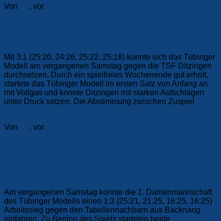
Von
F1
, vor
2 Jahren
26. Februar 2024
Damen
Die Erste (F1)
Revanche gegen Ditzingen geglückt
Mit 3:1 (25:20, 24:26, 25:22, 25:18) konnte sich das Tübinger
Modell am vergangenen Samstag gegen die TSF Ditzingen
durchsetzen. Durch ein spielfreies Wochenende gut erholt,
startete das Tübinger Modell im ersten Satz von Anfang an
mit Vollgas und konnte Ditzingen mit starken Aufschlägen
unter Druck setzen. Die Abstimmung zwischen Zuspiel
Weiterlesen
Von
F1
, vor
2 Jahren
18. Februar 2024
Damen
Die Erste (F1)
Arbeitssieg beim Tabellennachbarn
TSG Backnang
Am vergangenen Samstag konnte die 1. Damenmannschaft
des Tübinger Modells einen 1:3 (25:21, 21:25, 16:25, 16:25)
Arbeitssieg gegen den Tabellennachbarn aus Backnang
einfahren. Zu Beginn des Spiels starteten beide