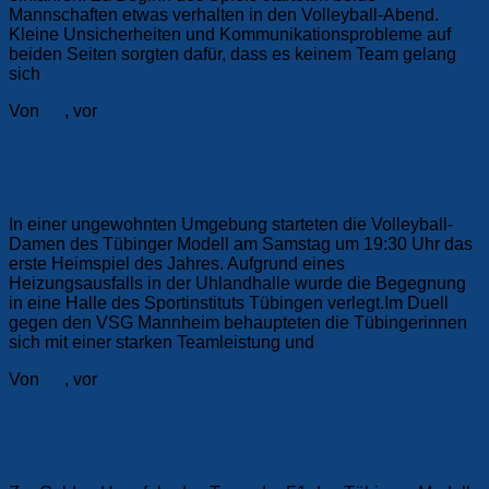
Mannschaften etwas verhalten in den Volleyball-Abend.
Kleine Unsicherheiten und Kommunikationsprobleme auf
beiden Seiten sorgten dafür, dass es keinem Team gelang
sich
Weiterlesen
Von
F1
, vor
3 Jahren
5. Februar 2024
Damen
Die Erste (F1)
Da ist der Sieg
In einer ungewohnten Umgebung starteten die Volleyball-
Damen des Tübinger Modell am Samstag um 19:30 Uhr das
erste Heimspiel des Jahres. Aufgrund eines
Heizungsausfalls in der Uhlandhalle wurde die Begegnung
in eine Halle des Sportinstituts Tübingen verlegt.Im Duell
gegen den VSG Mannheim behaupteten die Tübingerinnen
sich mit einer starken Teamleistung und
Weiterlesen
Von
F1
, vor
3 Jahren
28. Januar 2024
Damen
Die Erste (F1)
Doppeltes Mariechen