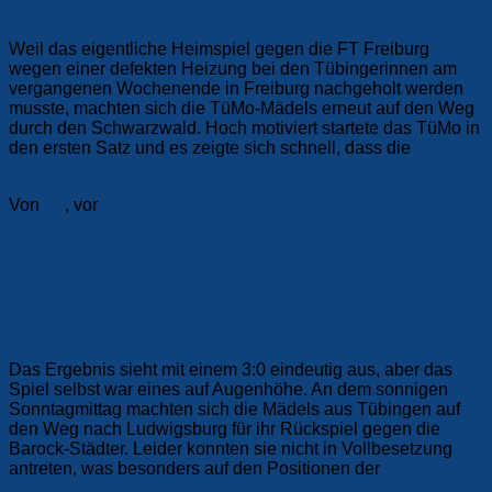
Freiburg
Weil das eigentliche Heimspiel gegen die FT Freiburg
wegen einer defekten Heizung bei den Tübingerinnen am
vergangenen Wochenende in Freiburg nachgeholt werden
musste, machten sich die TüMo-Mädels erneut auf den Weg
durch den Schwarzwald. Hoch motiviert startete das TüMo in
den ersten Satz und es zeigte sich schnell, dass die
Weiterlesen
Von
F1
, vor
2 Jahren
12. März 2024
Damen
Die Erste (F1)
Kopf-an-Kopf-Rennen gegen
Ludwigsburg
Das Ergebnis sieht mit einem 3:0 eindeutig aus, aber das
Spiel selbst war eines auf Augenhöhe. An dem sonnigen
Sonntagmittag machten sich die Mädels aus Tübingen auf
den Weg nach Ludwigsburg für ihr Rückspiel gegen die
Barock-Städter. Leider konnten sie nicht in Vollbesetzung
antreten, was besonders auf den Positionen der
Weiterlesen